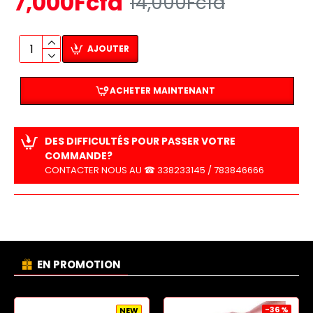
7,000Fcfa
14,000Fcfa
AJOUTER
ACHETER MAINTENANT
DES DIFFICULTÉS POUR PASSER VOTRE
COMMANDE?
CONTACTER NOUS AU ☎ 338233145 / 783846666
EN PROMOTION
-36 %
NEW