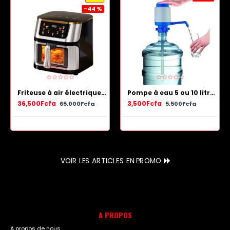
-44 %
Friteuse à air électrique en acier inoxydable avec panier antiadhésif 13.5 L
Pompe à eau 5 ou 10 litres - Bleu Blanc
36,500Fcfa
3,500Fcfa
65,000Fcfa
5,500Fcfa
VOIR LES ARTICLES EN PROMO
A PROPOS
A propos de nous