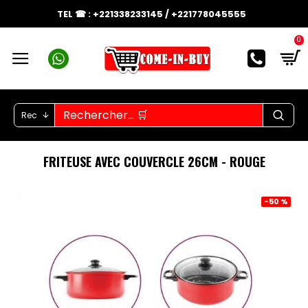
TEL ☎ : +221338233145 / +221778045555
0
Rec
FRITEUSE AVEC COUVERCLE 26CM - ROUGE
-50 %