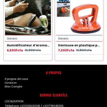
Generic
Generic
Humidificateur d'aromathérapie voiture avec chargeur USB Vert
Ventouse en plastique pour carrelage, sol antistatique pour réparation de carrosserie de voiture
6,500Fcfa
7,000Fcfa
10,000Fcfa
12,500Fcfa
A PROPOS
A propos de nous
Livraison
Mon Compte
SERVICE CLIENTÈLE
LOCALISATION
Téléphone: +221338233145 / +221778045555