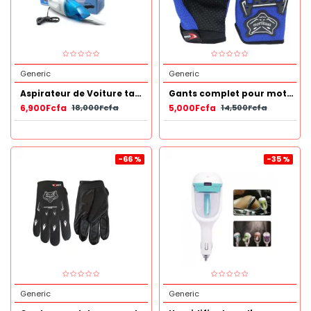
Generic
Generic
Aspirateur de Voiture tapis et meubles
Gants complet pour moto, vélo… Bleu
6,900Fcfa
5,000Fcfa
18,000Fcfa
14,500Fcfa
-66 %
-35 %
Generic
Generic