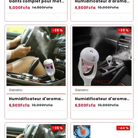
Gants complet pour moto, vélo… Noir
Humidificateur d'aromathérapie voiture avec chargeur USB Bleu
5,000Fcfa
6,500Fcfa
14,500Fcfa
10,000Fcfa
-35 %
-35 %
Generic
Generic
Humidificateur d'aromathérapie voiture avec chargeur USB Mauve
Humidificateur d'aromathérapie voiture avec chargeur USB Rose
6,500Fcfa
6,500Fcfa
10,000Fcfa
10,000Fcfa
-35 %
-44 %