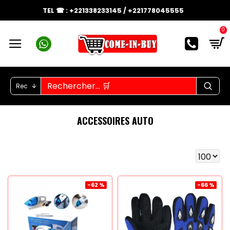
TEL ☎ : +221338233145 / +221778045555
0
Rec
ACCESSOIRES AUTO
-62 %
-66 %