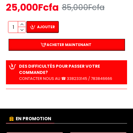
25,000Fcfa
85,000Fcfa
AJOUTER
ACHETER MAINTENANT
DES DIFFICULTÉS POUR PASSER VOTRE
COMMANDE?
CONTACTER NOUS AU ☎ 338233145 / 783846666
EN PROMOTION