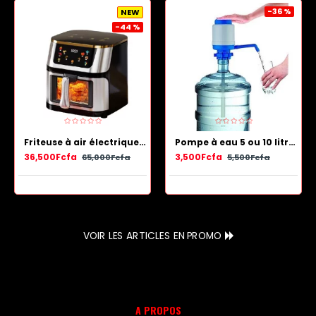
-36 %
NEW
-44 %
Friteuse à air électrique en acier inoxydable avec panier antiadhésif 13.5 L
Pompe à eau 5 ou 10 litres - Bleu Blanc
36,500Fcfa
3,500Fcfa
65,000Fcfa
5,500Fcfa
VOIR LES ARTICLES EN PROMO
A PROPOS