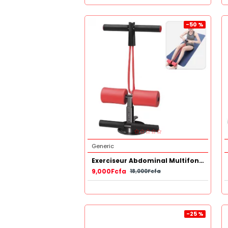
-50 %
Generic
Exerciseur Abdominal Multifonctionnel Portable Avec Bande Elastique
9,000Fcfa
18,000Fcfa
-25 %