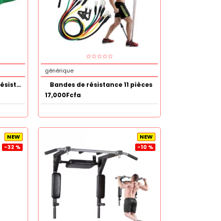
générique
Bande élastique en latex résistant 50 -125LB Vert
Bandes de résistance 11 pièces
17,000Fcfa
NEW
NEW
-32 %
-10 %