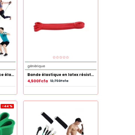
générique
Bande de Tirage Résistance élastique
Bande élastique en latex résistant 10 -35LB Rouge
4,500Fcfa
12,750Fcfa
-44 %