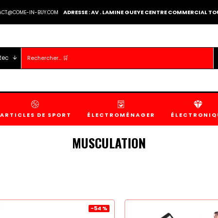
ADRESSE : AV . LAMINE GUEYE CENTRE COMMERCIAL 
TACT@COME-IN-BUY.COM
Rec
ARTICLES DE SPORT
ÉLECTROMÉNAGER
ÉLECTRONIQ
MUSCULATION
-54 %