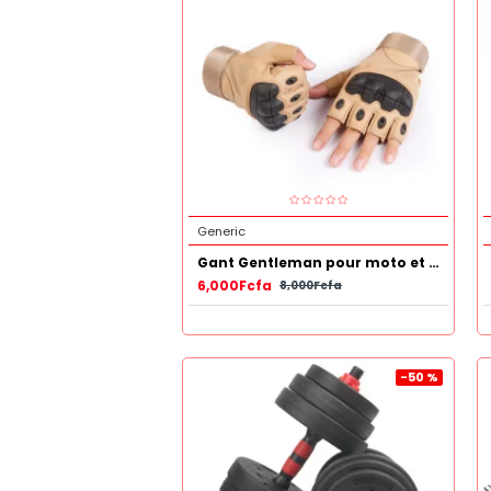
Generic
Gant Gentleman pour moto et autres
6,000Fcfa
8,000Fcfa
-50 %