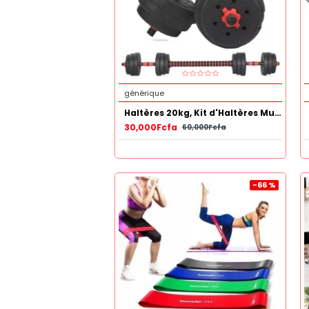
générique
Haltères 20kg, Kit d'Haltères Musculation en PVC Réglable pour Entraînement Musculaire avec Barre d'extension
30,000Fcfa
60,000Fcfa
-66 %