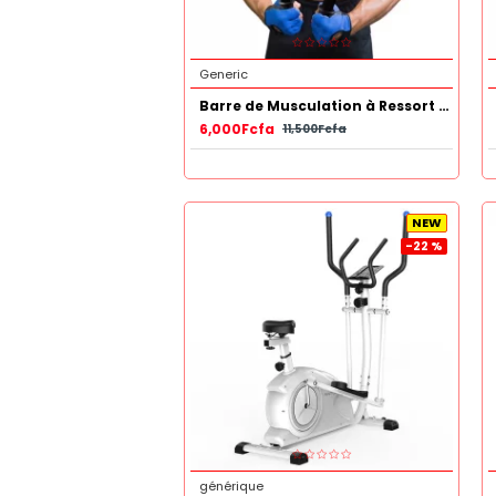
Generic
Barre de Musculation à Ressort 50 KG
6,000Fcfa
11,500Fcfa
NEW
-22 %
générique