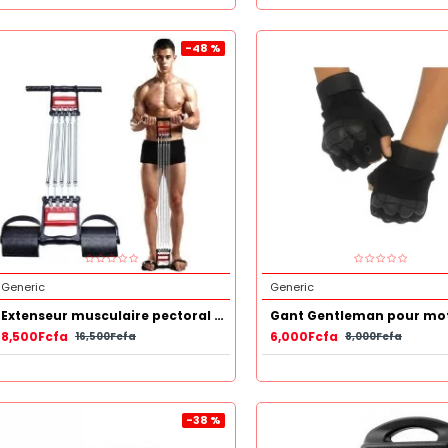
-48 %
Generic
Generic
Extenseur musculaire pectoral - extracteur de tension
8,500Fcfa
6,000Fcfa
16,500Fcfa
8,000Fcfa
-38 %