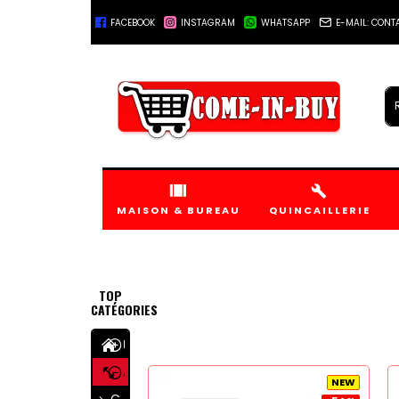
FACEBOOK
INSTAGRAM
WHATSAPP
E-MAIL: CON
+221778045555
MAISON & BUREAU
QUINCAILLERIE
TOP
CATÉGORIES
MAISON & BUREAU
ARTICLES DE SPORT
NEW