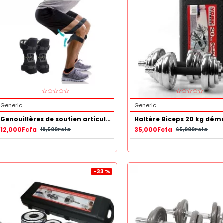
Generic
Generic
Genouillères de soutien articulaire
Haltère Biceps 20 kg dém
12,000Fcfa
35,000Fcfa
19,500Fcfa
65,000Fcfa
-33 %