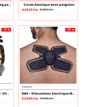
corde à sauter lourde de 1kg pour l'exercice
Corde élastique avec poignées
4,500Fcfa
8,000Fcfa
-31 %
-57 %
Generic
EMS - Smart Fitness Sport - Stimulateur de muscles 5 en 1
EMS - Stimulateur électrique Musculaire 1 Pièce
5,000Fcfa
11,500Fcfa