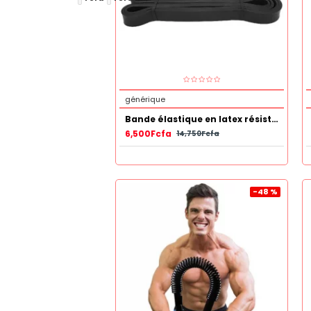
générique
Bande élastique en latex résistant 20 -60LB Noir
6,500Fcfa
14,750Fcfa
-48 %