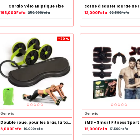
Cardio Vélo Elliptique Fixe
195,000Fcfa
12,000Fcfa
250,000Fcfa
22,500Fcfa
-20 %
Generic
Generic
Double roue, pour les bras, la taille, les jambes, gymnastique à domicile
8,000Fcfa
12,000Fcfa
10,000Fcfa
17,500Fcfa