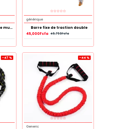
générique
Barre de traction ajustable musculation
Barre fixe de traction double
45,000Fcfa
49,750Fcfa
-47 %
-44 %
Generic