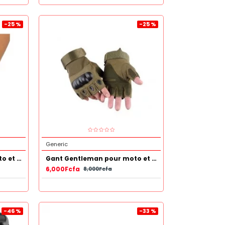
-25 %
-25 %
Generic
Gant Gentleman pour moto et autres
Gant Gentleman pour moto et autres
6,000Fcfa
8,000Fcfa
-46 %
-33 %