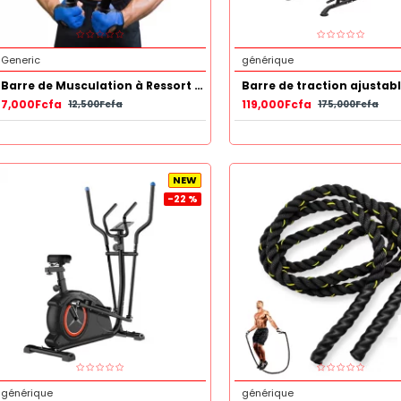
Generic
générique
Barre de Musculation à Ressort 60 KG
7,000Fcfa
119,000Fcfa
12,500Fcfa
175,000Fcfa
NEW
-22 %
générique
générique