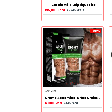
Cardio Vélo Elliptique Fixe
195,000Fcfa
250,000Fcfa
-29 %
Generic
Crème Abdominal Brûle Graisse - 170 Gr
6,000Fcfa
8,500Fcfa