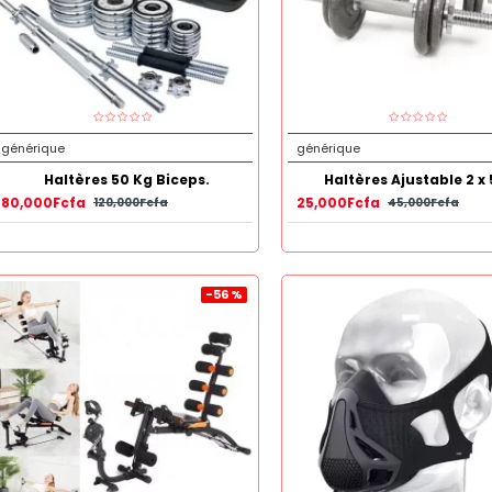
générique
générique
Haltères 50 Kg Biceps.
Haltères Ajustable 2 x 
80,000Fcfa
25,000Fcfa
120,000Fcfa
45,000Fcfa
-56 %