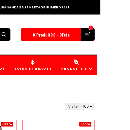
TOUBA SANDAGA 2ÈME ETAGE NUMÉRO 2371
0
0 Produit(s) - 0Fcfa
UE
SOINS ET BEAUTÉ
PRODUITS BIO
Visiter:
-33 %
-65 %