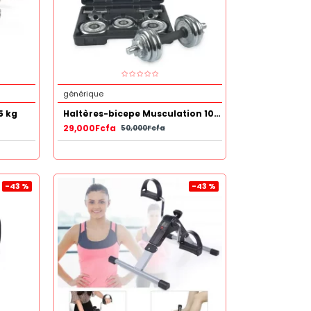
générique
5 kg
Haltères-bicepe Musculation 10 KG
29,000Fcfa
50,000Fcfa
-43 %
-43 %