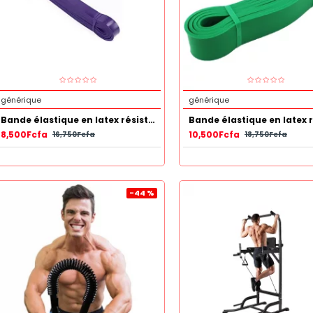
générique
générique
Bande élastique en latex résistant 35 -85LB Mauve
8,500Fcfa
10,500Fcfa
16,750Fcfa
18,750Fcfa
-44 %