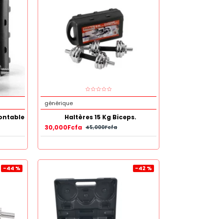
générique
ontable
Haltères 15 Kg Biceps.
30,000Fcfa
45,000Fcfa
-44 %
-42 %