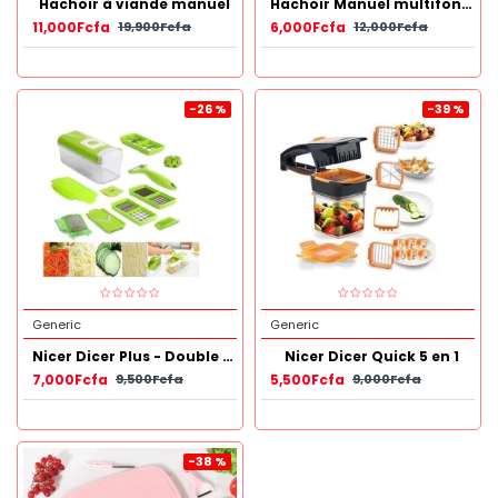
Hachoir à viande manuel
Hachoir Manuel multifonction PLASTIQUE
11,000Fcfa
6,000Fcfa
19,900Fcfa
12,000Fcfa
-26 %
-39 %
Generic
Generic
Nicer Dicer Plus - Double Fonction - Découpeur Fruits Et Légumes - 13 Pièces - Vert/Blanc
Nicer Dicer Quick 5 en 1
7,000Fcfa
5,500Fcfa
9,500Fcfa
9,000Fcfa
-38 %