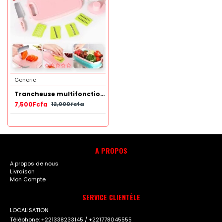
Generic
Trancheuse multifonctionnelle
7,500Fcfa
12,000Fcfa
A PROPOS
A propos de nous
Livraison
Mon Compte
SERVICE CLIENTÈLE
LOCALISATION
Téléphone: +221338233145 / +221778045555