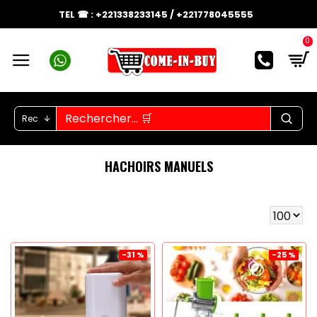
TEL ☎ : +221338233145 / +221778045555
0
Rec
HACHOIRS MANUELS
-31 %
-25 %