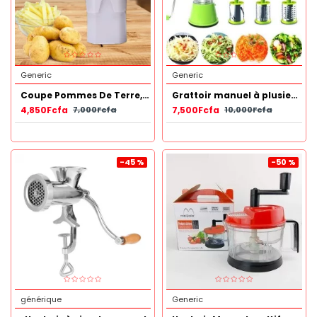
Generic
Generic
Coupe Pommes De Terre, Légumes - Blanc
Grattoir manuel à plusieurs lames multifonction
4,850Fcfa
7,500Fcfa
7,000Fcfa
10,000Fcfa
-45 %
-50 %
générique
Generic