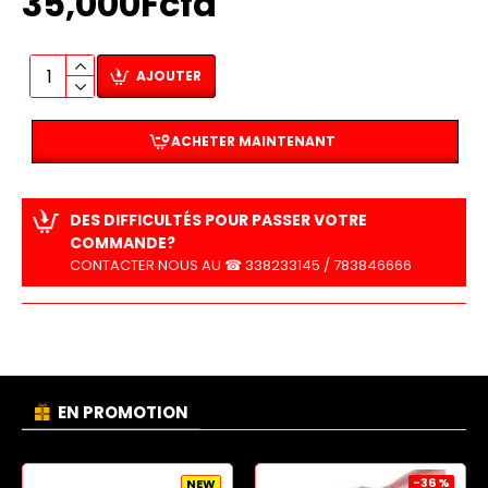
35,000Fcfa
AJOUTER
ACHETER MAINTENANT
DES DIFFICULTÉS POUR PASSER VOTRE
COMMANDE?
CONTACTER NOUS AU ☎ 338233145 / 783846666
EN PROMOTION
-36 %
NEW