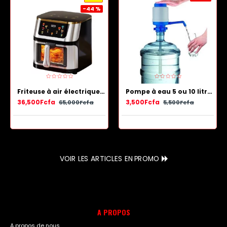
-44 %
Friteuse à air électrique en acier inoxydable avec panier antiadhésif 13.5 L
Pompe à eau 5 ou 10 litres - Bleu Blanc
36,500Fcfa
3,500Fcfa
65,000Fcfa
5,500Fcfa
VOIR LES ARTICLES EN PROMO
A PROPOS
A propos de nous