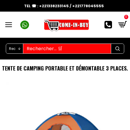
TEL ☎ : +221338233145 / +221778045555
0
Rec
TENTE DE CAMPING PORTABLE ET DÉMONTABLE 3 PLACES.