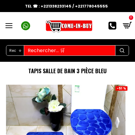
TEL ☎ : +221338233145 / +221778045555
0
Rec
TAPIS SALLE DE BAIN 3 PIÈCE BLEU
-51 %