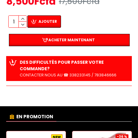
8,500Fcfa
17,500Fcfa
AJOUTER
ACHETER MAINTENANT
DES DIFFICULTÉS POUR PASSER VOTRE
COMMANDE?
CONTACTER NOUS AU ☎ 338233145 / 783846666
EN PROMOTION
-36 %
NEW