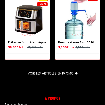
-44 %
Friteuse à air électrique en acier inoxydable avec panier antiadhésif 13.5 L
Pompe à eau 5 ou 10 litres - Bleu Blanc
36,500Fcfa
3,500Fcfa
65,000Fcfa
5,500Fcfa
VOIR LES ARTICLES EN PROMO
A PROPOS
A propos de nous