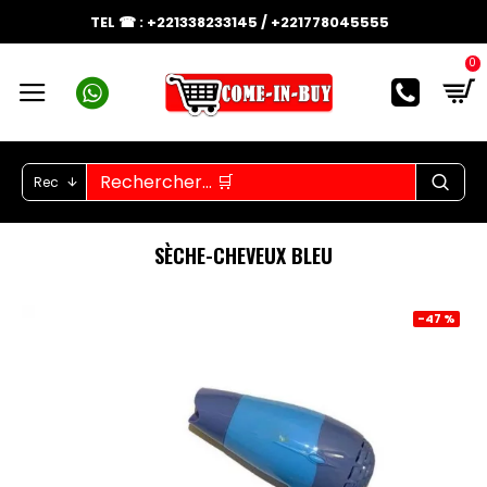
TEL ☎ : +221338233145 / +221778045555
0
Rec
SÈCHE-CHEVEUX BLEU
-47 %