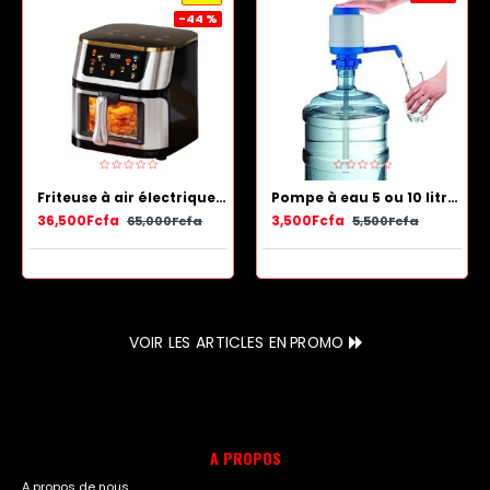
-44 %
Friteuse à air électrique en acier inoxydable avec panier antiadhésif 13.5 L
Pompe à eau 5 ou 10 litres - Bleu Blanc
36,500Fcfa
3,500Fcfa
65,000Fcfa
5,500Fcfa
VOIR LES ARTICLES EN PROMO
A PROPOS
A propos de nous