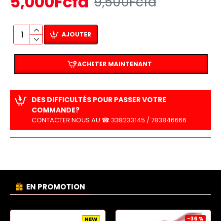
5,000Fcfa
9,500Fcfa
AJOUTER
ACHETER MAINTENANT
DES DIFFICULTÉS POUR PASSER VOTRE
COMMANDE?
CONTACTER NOUS AU ☎ 338233145 / 783846666
EN PROMOTION
-36 %
NEW