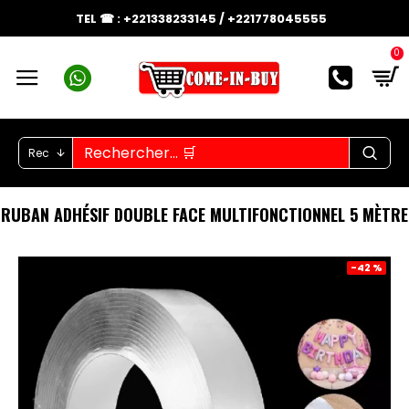
TEL ☎ : +221338233145 / +221778045555
0
Rec
RUBAN ADHÉSIF DOUBLE FACE MULTIFONCTIONNEL 5 MÈTRE
-42 %