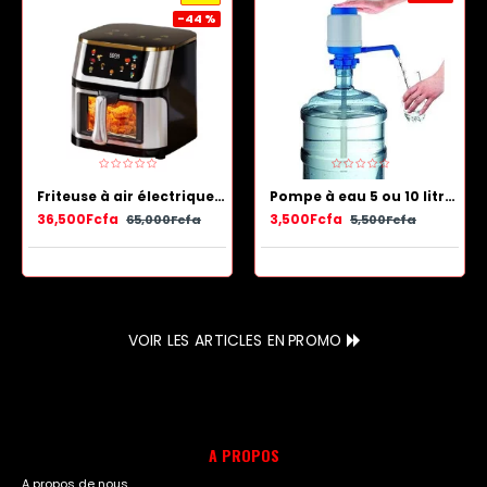
-44 %
Friteuse à air électrique en acier inoxydable avec panier antiadhésif 13.5 L
Pompe à eau 5 ou 10 litres - Bleu Blanc
36,500Fcfa
3,500Fcfa
65,000Fcfa
5,500Fcfa
VOIR LES ARTICLES EN PROMO
A PROPOS
A propos de nous