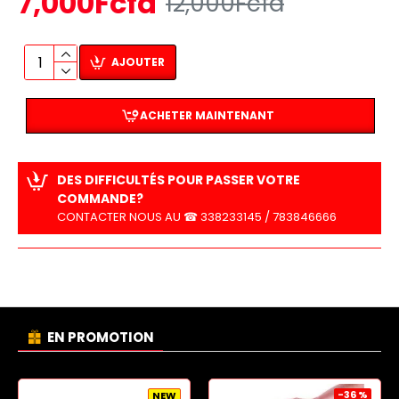
7,000Fcfa
12,000Fcfa
AJOUTER
ACHETER MAINTENANT
DES DIFFICULTÉS POUR PASSER VOTRE
COMMANDE?
CONTACTER NOUS AU ☎ 338233145 / 783846666
EN PROMOTION
-36 %
NEW