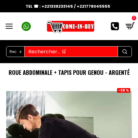
TEL ☎ : +221338233145 / +221778045555
0
Rec
ROUE ABDOMINALE + TAPIS POUR GENOU - ARGENTÉ
-38 %