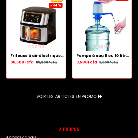
-44 %
Friteuse à air électrique en acier inoxydable avec panier antiadhésif 13.5 L
Pompe à eau 5 ou 10 litres - Bleu Blanc
36,500Fcfa
3,500Fcfa
65,000Fcfa
5,500Fcfa
VOIR LES ARTICLES EN PROMO
A PROPOS
A propos de nous