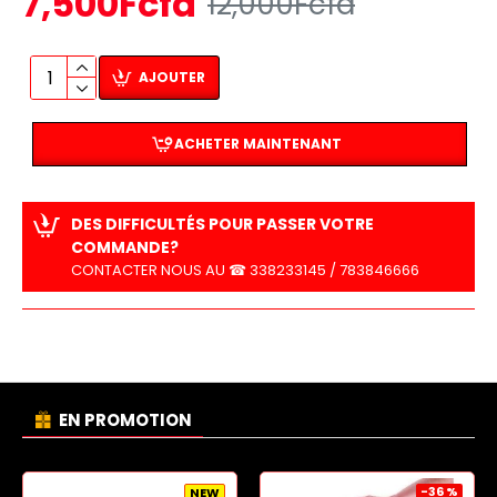
7,500Fcfa
12,000Fcfa
AJOUTER
ACHETER MAINTENANT
DES DIFFICULTÉS POUR PASSER VOTRE
COMMANDE?
CONTACTER NOUS AU ☎ 338233145 / 783846666
EN PROMOTION
-36 %
NEW