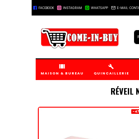
FACEBOOK
INSTAGRAM
WHATSAPP
E-MAIL: CON
+221778045555
MAISON & BUREAU
QUINCAILLERIE
RÉVEIL 
-47