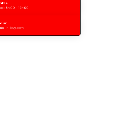
able
di: 8h:00 - 19h:00
iaux
me-in-buy.com