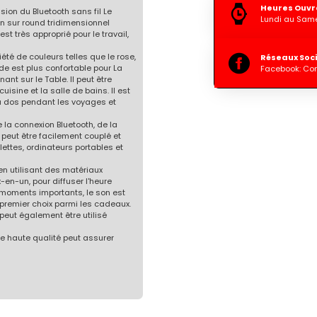
Heures Ouvr
ion du Bluetooth sans fil Le
Lundi au Same
un sur round tridimensionnel
t très approprié pour le travail,
été de couleurs telles que le rose,
Réseaux Soc
ïde est plus confortable pour La
Facebook: Co
nt sur le Table. Il peut être
uisine et la salle de bains. Il est
 à dos pendant les voyages et
 la connexion Bluetooth, de la
 peut être facilement couplé et
lettes, ordinateurs portables et
n utilisant des matériaux
-en-un, pour diffuser l'heure
moments importants, le son est
 premier choix parmi les cadeaux.
l peut également être utilisé
de haute qualité peut assurer