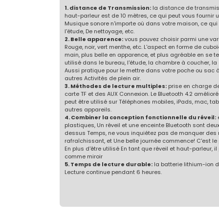
1. distance de Transmission:
la distance de transmiss
haut-parleur est de 10 mètres, ce qui peut vous fournir 
Musique sonore n'importe où dans votre maison, ce qui es
l'étude, De nettoyage, etc.
2. Belle apparence:
vous pouvez choisir parmi une vari
Rouge, noir, vert menthe, etc. L'aspect en forme de cubo
main, plus belle en apparence, et plus agréable en se tena
utilisé dans le bureau, l'étude, la chambre à coucher, la c
Aussi pratique pour le mettre dans votre poche ou sac
autres Activités de plein air.
3. Méthodes de lecture multiples:
prise en charge de
carte TF et des AUX Connexion. Le Bluetooth 4.2 amélioré
peut être utilisé sur Téléphones mobiles, iPads, mac, tab
autres appareils.
4. Combiner la conception fonctionnelle du réveil:
e
plastiques, Un réveil et une enceinte Bluetooth sont deux
dessus Temps, ne vous inquiétez pas de manquer des 
rafraîchissant, et Une belle journée commence! C'est le
En plus d'être utilisé En tant que réveil et haut-parleur, i
comme miroir
5. Temps de lecture durable:
la batterie lithium-ion 
Lecture continue pendant 6 heures.