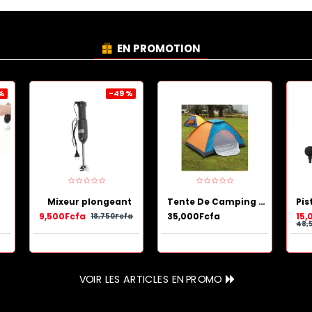
EN PROMOTION
 %
-49 %
Mixeur plongeant
Tente De Camping Portable et Démontable 3 places.
9,500Fcfa
35,000Fcfa
15,
18,750Fcfa
48,
VOIR LES ARTICLES EN PROMO