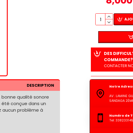
8,000
AJO
DES DIFFICU
COMMANDE?
CONTACTER NO
DESCRIPTION
Notre Adres
AV . LAMINE 
e, bonne qualité sonore
SANDAGA 2ÈME
e a été conçue dans un
ez aucun problème à
Numéro de T
Tel: 33823314