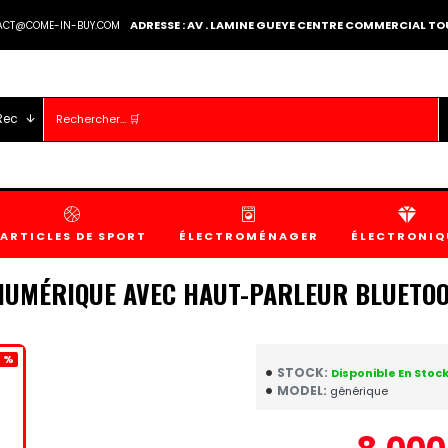
ADRESSE : AV . LAMINE GUEYE CENTRE COMMERCIAL 
TACT@COME-IN-BUY.COM
Rec
ARTICLES DE SPORT
ÉLECTROMÉNAGER
ÉLECTRONIQ
NUMÉRIQUE AVEC HAUT-PARLEUR BLUETO
 %
STOCK:
Disponible En Stoc
MODEL:
générique