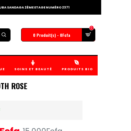
TOUBA SANDAGA 2ÈME ETAGE NUMÉRO 2371
0
0 Produit(s) - 0Fcfa
UE
SOINS ET BEAUTÉ
PRODUITS BIO
OTH ROSE
k