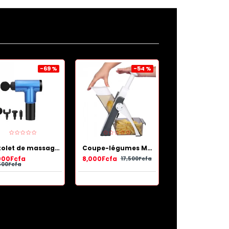
-69 %
-54 %
Pistolet de massage de récupération musculaire Bleu
Coupe-légumes Multifonctionnel de haute qualité
000Fcfa
8,000Fcfa
25,000Fcfa
17,500Fcfa
500Fcfa
47,000Fcfa