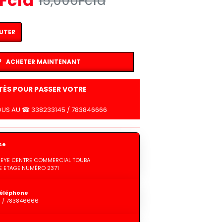
Fcfa
15,000Fcfa
UTER
ACHETER MAINTENANT
LTÉS POUR PASSER VOTRE
US AU ☎ 338233145 / 783846666
se
GUEYE CENTRE COMMERCIAL TOUBA
 ETAGE NUMÉRO 2371
éléphone
5 / 783846666