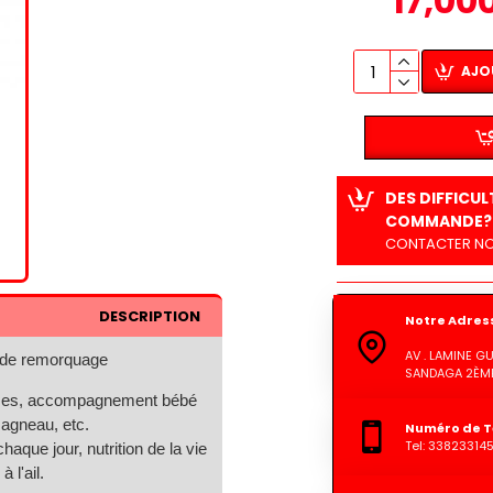
17,00
AJO
DES DIFFICU
COMMANDE?
CONTACTER NO
DESCRIPTION
Notre Adres
AV . LAMINE 
e de remorquage
SANDAGA 2ÈME
neuses, accompagnement bébé
 agneau, etc.
Numéro de T
Tel: 33823314
haque jour, nutrition de la vie
 l'ail.