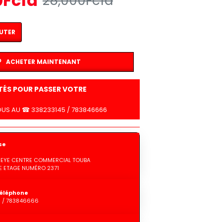
0Fcfa
28,000Fcfa
UTER
ACHETER MAINTENANT
LTÉS POUR PASSER VOTRE
US AU ☎ 338233145 / 783846666
se
GUEYE CENTRE COMMERCIAL TOUBA
 ETAGE NUMÉRO 2371
éléphone
5 / 783846666