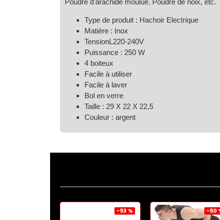
Poudre d'arachide moulue.
Poudre de noix, etc.
Type de produit : Hachoir Electrique
Matière : Inox
TensionL220-240V
Puissance : 250 W
4 boiteux
Facile à utiliser
Facile à laver
Bol en verre
Taille : 29 X 22 X 22,5
Couleur : argent
-47 %
-53 %
-50