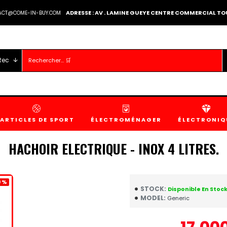
ADRESSE : AV . LAMINE GUEYE CENTRE COMMERCIAL 
TACT@COME-IN-BUY.COM
Rec
ARTICLES DE SPORT
ÉLECTROMÉNAGER
ÉLECTRONIQ
HACHOIR ELECTRIQUE - INOX 4 LITRES.
9 %
STOCK:
Disponible En Stoc
MODEL:
Generic