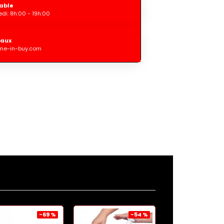
able
di: 8h:00 - 19h:00
iaux
me-in-buy.com
-69 %
-54 %