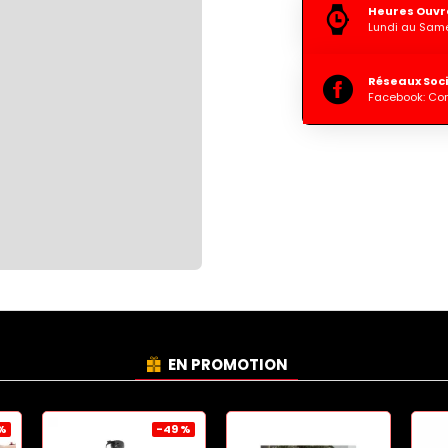
Heures Ouvr
Lundi au Same
Réseaux Soc
Facebook: Co
EN PROMOTION
 %
-49 %