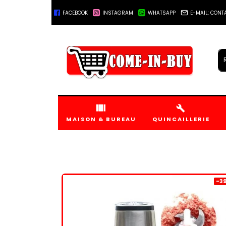
FACEBOOK
INSTAGRAM
WHATSAPP
E-MAIL: CON
+221778045555
MAISON & BUREAU
QUINCAILLERIE
-3