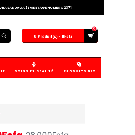
TOUBA SANDAGA 2ÈME ETAGE NUMÉRO 2371
0
0 Produit(s) - 0Fcfa
UE
SOINS ET BEAUTÉ
PRODUITS BIO
k