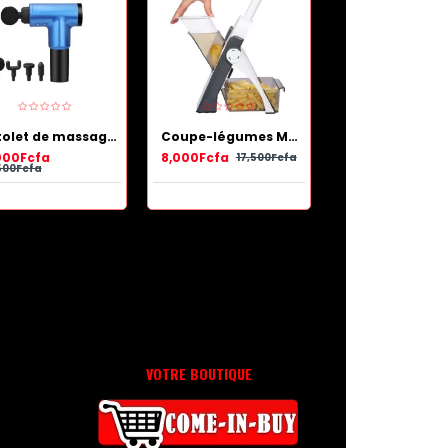
Pistolet de massage de récupération musculaire Bleu
Coupe-légumes Multifonctionnel de haute qualité
000Fcfa
8,000Fcfa
25,000Fcfa
17,500Fcfa
500Fcfa
47,000Fcfa
VOTRE BOUTIQUE