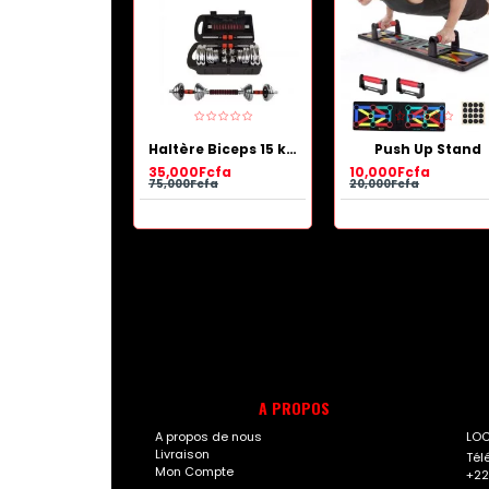
Pack de sèche cheveux professionnel et Lisseur Boucleur 2 en 1
Haltère Biceps 15 kg, argent
Push Up Stand
cfa
35,000Fcfa
10,000Fcfa
15,000Fcfa
75,000Fcfa
20,000Fcfa
A PROPOS
A propos de nous
LOC
Livraison
Tél
Mon Compte
+22