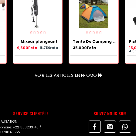
Mixeur plongeant
Tente De Camping Portable et Démontable 3 places.
9,500Fcfa
35,000Fcfa
15,
18,750Fcfa
48,
VOIR LES ARTICLES EN PROMO
SERVICE CLIENTÈLE
SUIVEZ NOUS SUR
ALISATION
éphone: +221338233145 /
1778045555