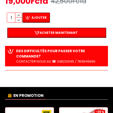
19,000Fcfa
42,500Fcfa
AJOUTER
ACHETER MAINTENANT
DES DIFFICULTÉS POUR PASSER VOTRE
COMMANDE?
CONTACTER NOUS AU ☎ 338233145 / 783846666
EN PROMOTION
-36 %
NEW