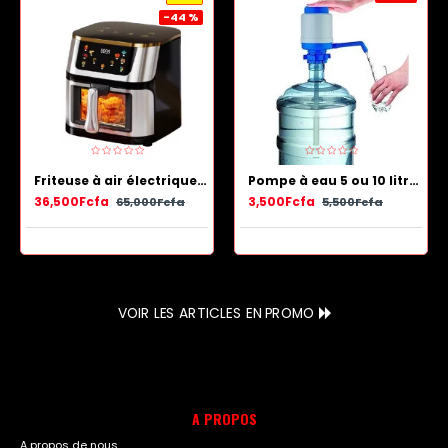
-44 %
Friteuse à air électrique en acier inoxydable avec panier antiadhésif 13.5 L
Pompe à eau 5 ou 10 litres - Bleu Blanc
36,500Fcfa
3,500Fcfa
65,000Fcfa
5,500Fcfa
VOIR LES ARTICLES EN PROMO
A PROPOS
A propos de nous