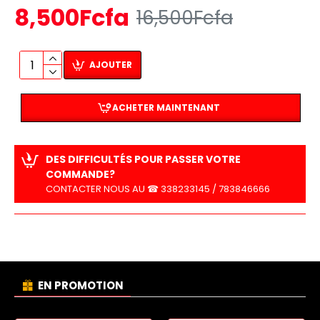
8,500Fcfa
16,500Fcfa
AJOUTER
ACHETER MAINTENANT
DES DIFFICULTÉS POUR PASSER VOTRE
COMMANDE?
CONTACTER NOUS AU ☎ 338233145 / 783846666
EN PROMOTION