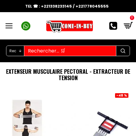
TEL ☎ : +221338233145 / +221778045555
0
Rec
EXTENSEUR MUSCULAIRE PECTORAL - EXTRACTEUR DE
TENSION
-48 %