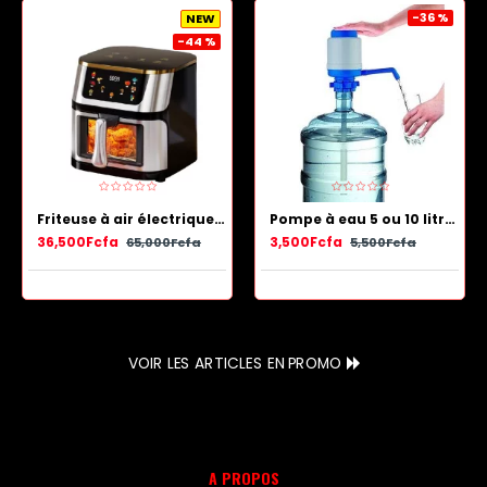
-36 %
NEW
-44 %
Friteuse à air électrique en acier inoxydable avec panier antiadhésif 13.5 L
Pompe à eau 5 ou 10 litres - Bleu Blanc
36,500Fcfa
3,500Fcfa
65,000Fcfa
5,500Fcfa
VOIR LES ARTICLES EN PROMO
A PROPOS