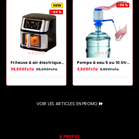
-36 %
NEW
-44 %
Friteuse à air électrique en acier inoxydable avec panier antiadhésif 13.5 L
Pompe à eau 5 ou 10 litres - Bleu Blanc
36,500Fcfa
3,500Fcfa
65,000Fcfa
5,500Fcfa
VOIR LES ARTICLES EN PROMO
A PROPOS