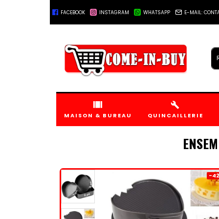
FACEBOOK
INSTAGRAM
WHATSAPP
E-MAIL: CON
+221778045555
MAISON & BUREAU
QUINCAILLERIE
ENSEM
-42