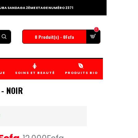
TOUBA SANDAGA 2ÈME ETAGE NUMÉRO 2371
0
0 Produit(s) - 0Fcfa
UE
SOINS ET BEAUTÉ
PRODUITS BIO
- NOIR
k