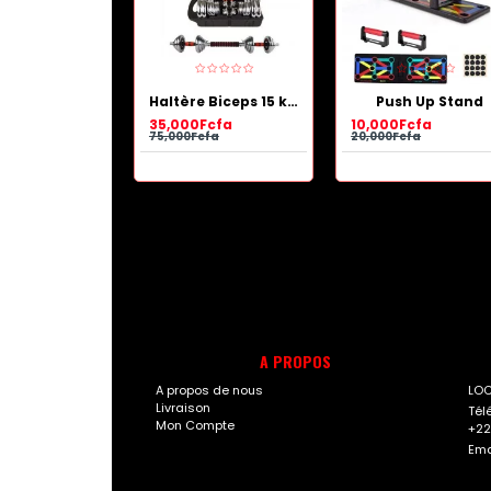
Pack de sèche cheveux professionnel et Lisseur Boucleur 2 en 1
Haltère Biceps 15 kg, argent
Push Up Stand
cfa
35,000Fcfa
10,000Fcfa
15,000Fcfa
75,000Fcfa
20,000Fcfa
A PROPOS
A propos de nous
LOC
Livraison
Tél
Mon Compte
+22
Ema