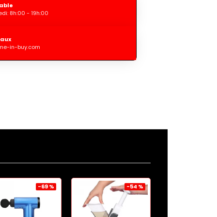
able
di: 8h:00 - 19h:00
iaux
me-in-buy.com
-69 %
-54 %