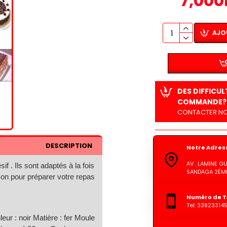
7,000
AJO
DES DIFFICU
COMMANDE?
CONTACTER NO
DESCRIPTION
Notre Adres
AV . LAMINE 
sif .
Ils sont adaptés à la fois
SANDAGA 2ÈME
son pour préparer votre repas
Numéro de T
Tel: 33823314
leur : noir Matière : fer Moule