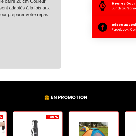
e carré 26 cm Couleur
Heures Ouvr
 sont adaptés à la fois aux
Lundi au Same
pour préparer votre repas
Réseaux Soc
Facebook: Co
EN PROMOTION
 %
-49 %