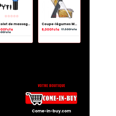
Pistolet de massage de récupération musculaire Bleu
Coupe-légumes Multifonctionnel de haute qualité
000Fcfa
8,000Fcfa
25,000Fcfa
17,500Fcfa
500Fcfa
47,000Fcfa
VOTRE BOUTIQUE
Come-in-buy.com