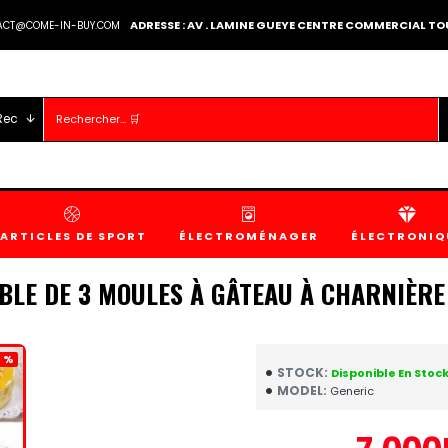
ADRESSE : AV . LAMINE GUEYE CENTRE COMMERCIAL 
TACT@COME-IN-BUY.COM
Rec
ARTICLES DE SPORT
ÉLECTROMÉNAGER
ÉLECTRONIQ
BLE DE 3 MOULES À GÂTEAU À CHARNIÈRE 
 %
STOCK:
Disponible En Stoc
MODEL:
Generic