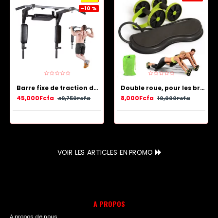
-10 %
Barre fixe de traction double
Double roue, pour les bras, la taille, les jambes, gymnastique à domicile
45,000Fcfa
8,000Fcfa
49,750Fcfa
10,000Fcfa
VOIR LES ARTICLES EN PROMO
A PROPOS
A propos de nous