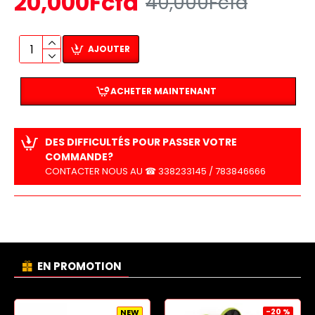
20,000Fcfa
40,000Fcfa
AJOUTER
ACHETER MAINTENANT
DES DIFFICULTÉS POUR PASSER VOTRE
COMMANDE?
CONTACTER NOUS AU ☎ 338233145 / 783846666
EN PROMOTION
-20 %
NEW