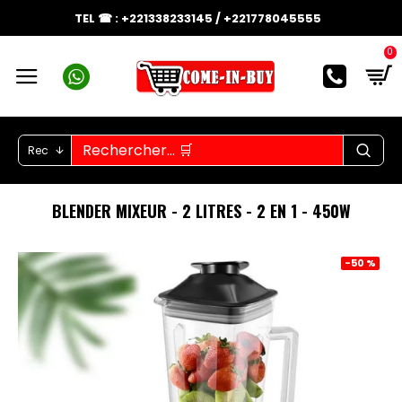
TEL ☎ : +221338233145 / +221778045555
0
Rec
BLENDER MIXEUR - 2 LITRES - 2 EN 1 - 450W
-50 %