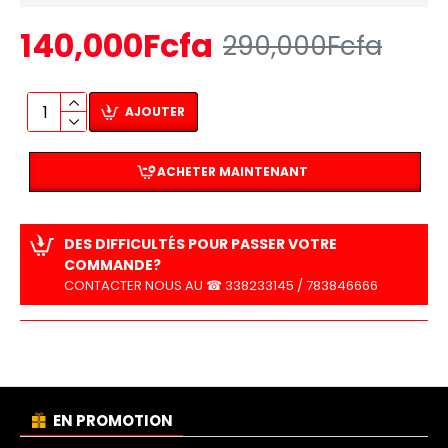
140,000Fcfa
290,000Fcfa
AJOUTER
ACHETER MAINTENANT
DES DIFFICULTÉS POUR PASSER VOTRE
COMMANDE?
CONTACTER NOUS AU ☎ 338233145 / 783846666
EN PROMOTION