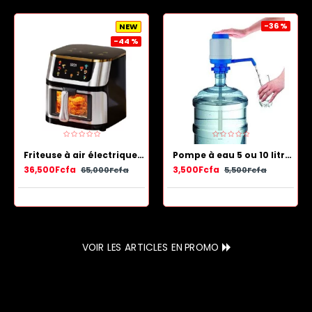
-36 %
NEW
-44 %
Friteuse à air électrique en acier inoxydable avec panier antiadhésif 13.5 L
Pompe à eau 5 ou 10 litres - Bleu Blanc
36,500Fcfa
3,500Fcfa
65,000Fcfa
5,500Fcfa
VOIR LES ARTICLES EN PROMO