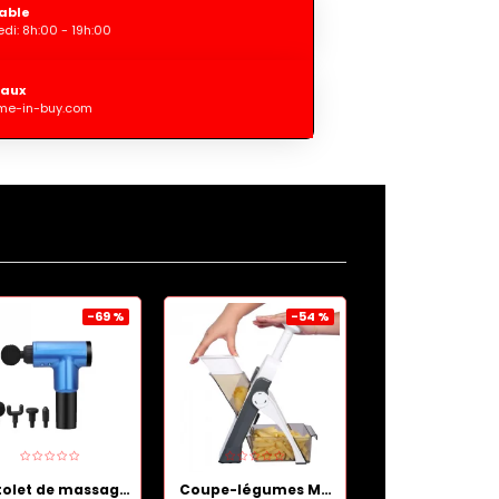
able
di: 8h:00 - 19h:00
iaux
me-in-buy.com
-69 %
-54 %
Pistolet de massage de récupération musculaire Bleu
Coupe-légumes Multifonctionnel de haute qualité