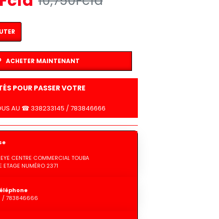
Fcfa
10,750Fcfa
UTER
ACHETER MAINTENANT
LTÉS POUR PASSER VOTRE
US AU ☎ 338233145 / 783846666
se
GUEYE CENTRE COMMERCIAL TOUBA
 ETAGE NUMÉRO 2371
éléphone
5 / 783846666