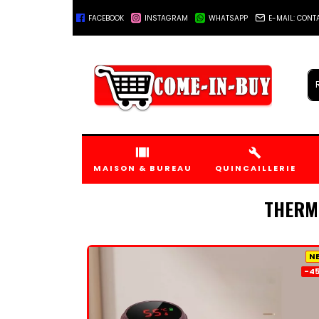
FACEBOOK
INSTAGRAM
WHATSAPP
E-MAIL: CON
+221778045555
MAISON & BUREAU
QUINCAILLERIE
THERM
N
-45