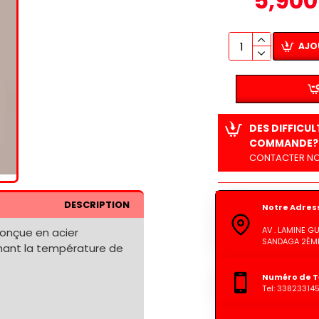
5,900
AJO
DES DIFFICU
COMMANDE?
CONTACTER NO
DESCRIPTION
Notre Adres
AV . LAMINE 
conçue en acier
SANDAGA 2ÈME
chant la température de
Numéro de T
Tel: 33823314