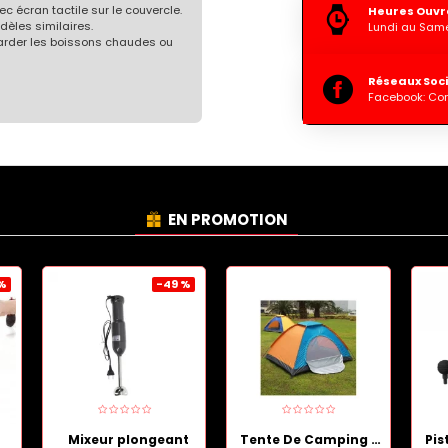
c écran tactile sur le couvercle.
Heures Ouvr
dèles similaires.
Lundi au Same
garder les boissons chaudes ou
Réseaux Soc
Facebook: Co
EN PROMOTION
 %
-49 %
Mixeur plongeant
Tente De Camping Portable et Démontable 3 places.