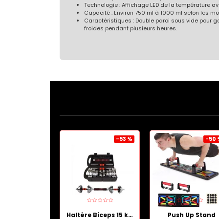
Technologie : Affichage LED de la température ave
Capacité : Environ 750 ml à 1000 ml selon les mo
Caractéristiques : Double paroi sous vide pour 
froides pendant plusieurs heures.
-47 %
-53 %
-50
Pack de sèche cheveux professionnel et Lisseur Boucleur 2 en 1
Haltère Biceps 15 kg, argent
Push Up Stand