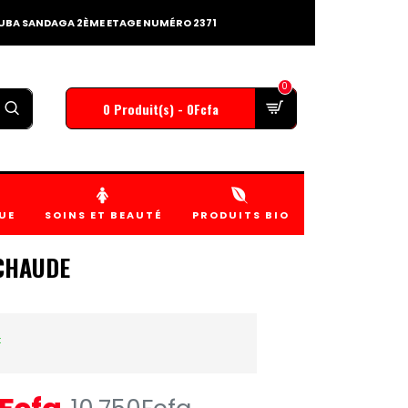
TOUBA SANDAGA 2ÈME ETAGE NUMÉRO 2371
0
0 Produit(s) - 0Fcfa
UE
SOINS ET BEAUTÉ
PRODUITS BIO
CHAUDE
k