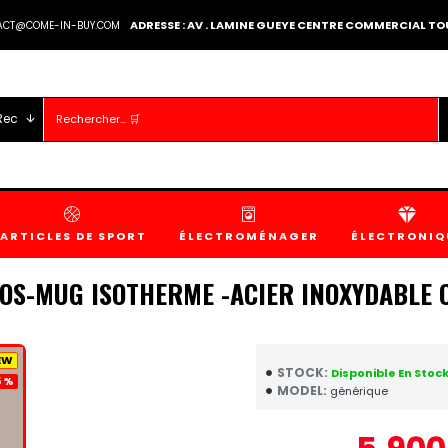
ADRESSE : AV . LAMINE GUEYE CENTRE COMMERCIAL 
TACT@COME-IN-BUY.COM
Rec
ARTICLES DE SPORT
ÉLECTROMÉNAGER
ÉLECTRONIQ
OS-MUG ISOTHERME -ACIER INOXYDABLE 
EW
STOCK:
Disponible En Stoc
 %
MODEL:
générique