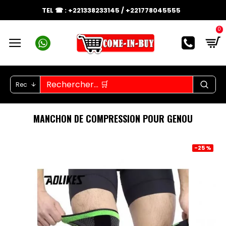
TEL ☎ : +221338233145 / +221778045555
0
Rec
MANCHON DE COMPRESSION POUR GENOU
-25 %