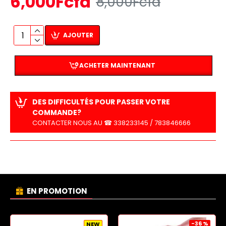
6,000Fcfa
8,000Fcfa
AJOUTER
ACHETER MAINTENANT
DES DIFFICULTÉS POUR PASSER VOTRE
COMMANDE?
CONTACTER NOUS AU ☎ 338233145 / 783846666
EN PROMOTION
-36 %
NEW