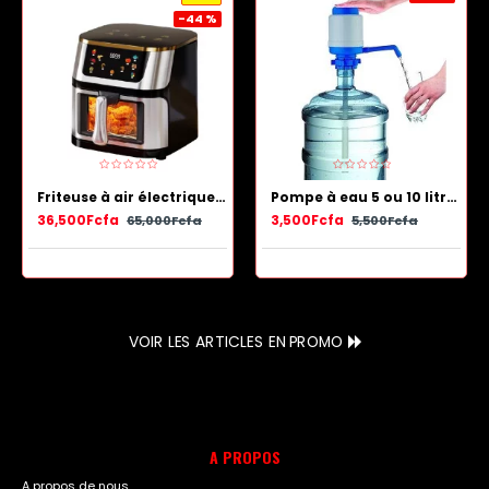
-44 %
Friteuse à air électrique en acier inoxydable avec panier antiadhésif 13.5 L
Pompe à eau 5 ou 10 litres - Bleu Blanc
36,500Fcfa
3,500Fcfa
65,000Fcfa
5,500Fcfa
VOIR LES ARTICLES EN PROMO
A PROPOS
A propos de nous