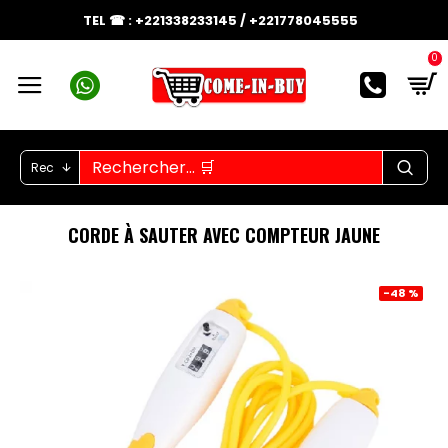
TEL ☎ : +221338233145 / +221778045555
0
Rec
CORDE À SAUTER AVEC COMPTEUR JAUNE
-48 %