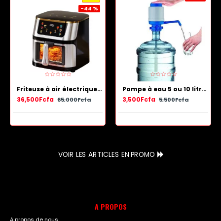
-44 %
Friteuse à air électrique en acier inoxydable avec panier antiadhésif 13.5 L
Pompe à eau 5 ou 10 litres - Bleu Blanc
36,500Fcfa
3,500Fcfa
65,000Fcfa
5,500Fcfa
VOIR LES ARTICLES EN PROMO
A PROPOS
A propos de nous