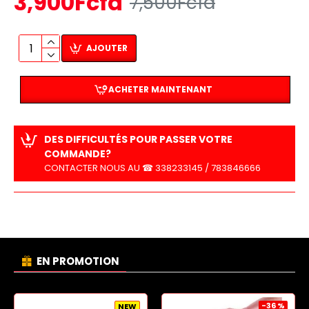
3,900Fcfa
7,500Fcfa
AJOUTER
ACHETER MAINTENANT
DES DIFFICULTÉS POUR PASSER VOTRE
COMMANDE?
CONTACTER NOUS AU ☎ 338233145 / 783846666
EN PROMOTION
-36 %
NEW