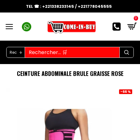
TEL ☎ : +221338233145 / +221778045555
0
Rec
CEINTURE ABDOMINALE BRULE GRAISSE ROSE
-66 %