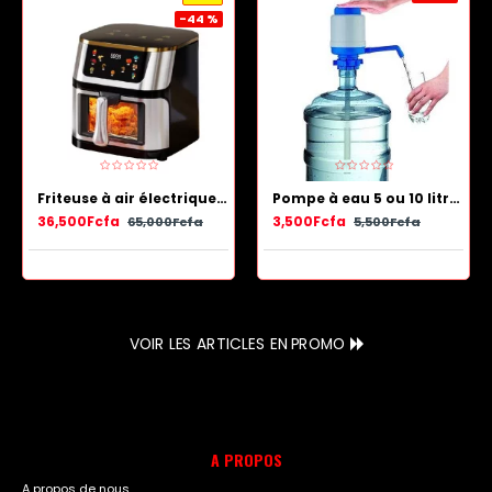
-44 %
Friteuse à air électrique en acier inoxydable avec panier antiadhésif 13.5 L
Pompe à eau 5 ou 10 litres - Bleu Blanc
36,500Fcfa
3,500Fcfa
65,000Fcfa
5,500Fcfa
VOIR LES ARTICLES EN PROMO
A PROPOS
A propos de nous