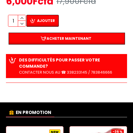
6,000Fcfa
17,900Fcfa
AJOUTER
ACHETER MAINTENANT
DES DIFFICULTÉS POUR PASSER VOTRE
COMMANDE?
CONTACTER NOUS AU ☎ 338233145 / 783846666
EN PROMOTION
-36 %
NEW