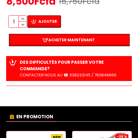
8,500Fcfa
16,750Fcfa
AJOUTER
ACHETER MAINTENANT
DES DIFFICULTÉS POUR PASSER VOTRE
COMMANDE?
CONTACTER NOUS AU ☎ 338233145 / 783846666
EN PROMOTION
-36 %
NEW