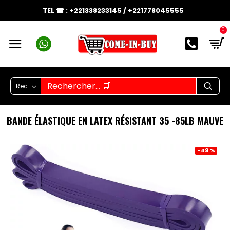
TEL ☎ : +221338233145 / +221778045555
0
Rec
BANDE ÉLASTIQUE EN LATEX RÉSISTANT 35 -85LB MAUVE
-49 %