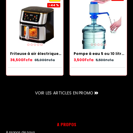
-44 %
Friteuse à air électrique en acier inoxydable avec panier antiadhésif 13.5 L
Pompe à eau 5 ou 10 litres - Bleu Blanc
36,500Fcfa
3,500Fcfa
65,000Fcfa
5,500Fcfa
VOIR LES ARTICLES EN PROMO
A PROPOS
A propos de nous