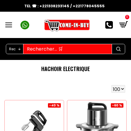
TEL ☎ : +221338233145 / +221778045555
0
Rec
HACHOIR ELECTRIQUE
-40 %
-60 %