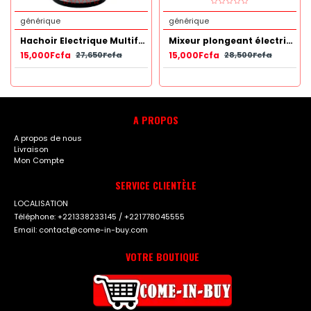
générique
générique
Hachoir Electrique Multifonctionnel 3L
Mixeur plongeant électrique 4 en 1 multi-usages Sokany
15,000Fcfa
15,000Fcfa
27,650Fcfa
28,500Fcfa
A PROPOS
A propos de nous
Livraison
Mon Compte
SERVICE CLIENTÈLE
LOCALISATION
Téléphone: +221338233145 / +221778045555
Email: contact@come-in-buy.com
VOTRE BOUTIQUE