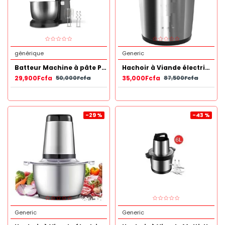
générique
Generic
Batteur Machine à pâte Professionnel 3.5L
Hachoir à Viande électrique - Acier Inoxydable 10 L
29,900Fcfa
35,000Fcfa
50,000Fcfa
87,500Fcfa
-29 %
-43 %
Generic
Generic