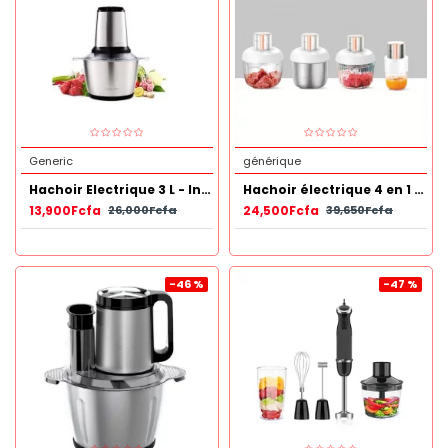
Generic
générique
Hachoir Electrique 3 L - Inox
Hachoir électrique 4 en 1 robuste
13,900Fcfa
24,500Fcfa
26,000Fcfa
39,650Fcfa
-46 %
-47 %