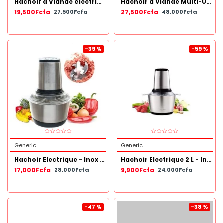
Hachoir à Viande électrique - Acier Inoxydable 5 L
Hachoir à Viande Multi-Usage Double Vitesse - 6L
19,500Fcfa
27,500Fcfa
27,500Fcfa
48,000Fcfa
-39 %
-59 %
Generic
Generic
Hachoir Electrique - Inox 4 Litres.
Hachoir Electrique 2 L - Inox
17,000Fcfa
9,900Fcfa
28,000Fcfa
24,000Fcfa
-47 %
-38 %